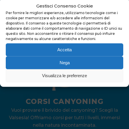
Gestisci Consenso Cookie
VIAGGI CANYONING
Per fornire le migliori esperienze, utilizziamo tecnologie come i
cookie per memorizzare e/o accedere alle informazioni del
Avventure indimenticabili nel canyoning! Scopri le
dispositivo. Il consenso a queste tecnologie ci permetterà di
gole mozzafiato di Sardegna, Madeira, Flores e
elaborare dati come il comportamento di navigazione o ID unici su
Maiorca.
questo sito. Non acconsentire o ritirare il consenso può influire
negativamente su alcune caratteristiche e funzioni.
APRI
Accetta
Nega
Visualizza le preferenze
CORSI CANYONING
Vuoi provare il brivido del canyoning? Scegli la
Valsesia! Offriamo corsi per tutti i livelli, immersi
nella natura incontaminata.