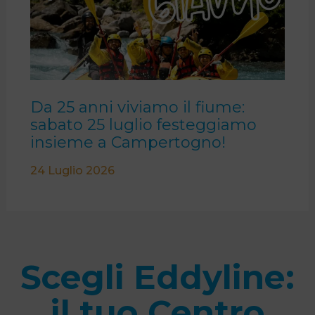
Da 25 anni viviamo il fiume:
sabato 25 luglio festeggiamo
insieme a Campertogno!
24 Luglio 2026
1
Scegli Eddyline:
il tuo Centro