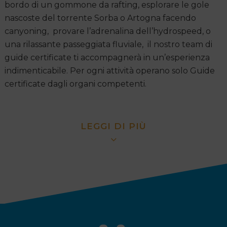
bordo di un gommone da rafting, esplorare le gole
nascoste del torrente Sorba o Artogna facendo
canyoning, provare l’adrenalina dell’hydrospeed, o
una rilassante passeggiata fluviale, il nostro team di
guide certificate ti accompagnerà in un’esperienza
indimenticabile. Per ogni attività operano solo Guide
certificate dagli organi competenti.
LEGGI DI PIÙ
La nostra proposta spazia dagli sport fluviali più intensi
a soluzioni pensate per il relax e l’esplorazione del
territorio. Ogni attività è progettata per farti staccare
la spina dalla routine quotidiana, offrendoti una
totale immersione in un ecosistema alpino
incontaminato, dove l’energia dell’acqua corrente