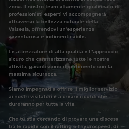
zona. Il nostro team altamente qualificato di
professionisti esperti vi accompagnerà
attraverso la bellezza naturale della
Valsesia, offrendovi un’esperienza
avventurosa e indimenticabile.
Le attrezzature di alta qualità e l’’approccio
sicuro che caratterizzano tutte le nostre
attività, garantiscono divertimento con la
massima sicurezza.
Siamo impegnati a offrire il miglior servizio
ai nostri visitatori e a creare ricordi che
dureranno per tutta la vita.
Che tu stia cercando di provare una discesa
tra le rapide con il rafting o l’hydrospeed, di