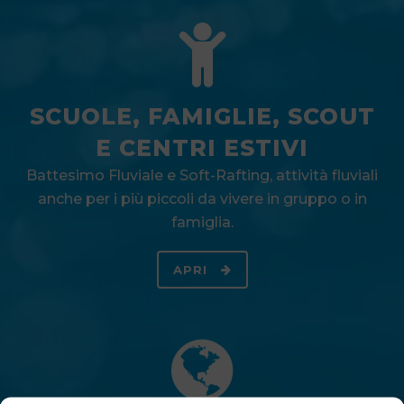
SCUOLE, FAMIGLIE, SCOUT
E CENTRI ESTIVI
Battesimo Fluviale e Soft-Rafting, attività fluviali
anche per i più piccoli da vivere in gruppo o in
famiglia.
APRI