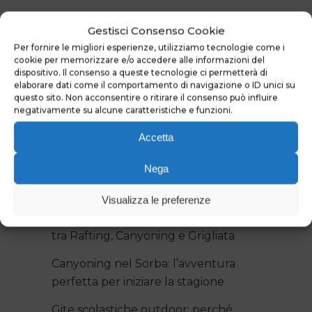
Gestisci Consenso Cookie
RECENT POSTS
Per fornire le migliori esperienze, utilizziamo tecnologie come i
cookie per memorizzare e/o accedere alle informazioni del
Da 25 anni viviamo il fiume: sabato 25
dispositivo. Il consenso a queste tecnologie ci permetterà di
elaborare dati come il comportamento di navigazione o ID unici su
luglio festeggiamo insieme a
questo sito. Non acconsentire o ritirare il consenso può influire
Campertogno!
negativamente su alcune caratteristiche e funzioni.
Canyoning Pro: le discese più
Accetta
spettacolari dell’Artogna e del Rio
Nega
Laghetto
Addio al Celibato e Nubilato in
Visualizza le preferenze
Valsesia: guida al weekend perfetto
tra Rafting, Canyoning e Grigliata
Canyoning nel Sorba: l’avventura
perfetta per iniziare la stagione
Gite scolastiche outdoor: perché