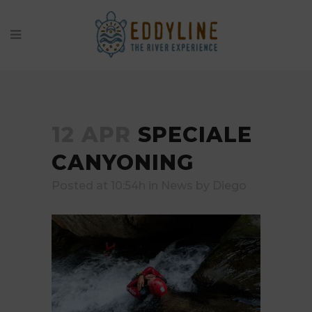
12 APR
SPECIALE
CANYONING
Posted at 10:54h
in
News
by
Diego