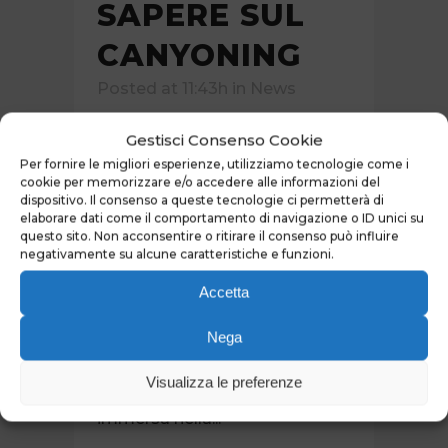
SAPERE SUL
CANYONING
Posted at 11:43h
in
News
Parliamo questa volta di
Gestisci Consenso Cookie
Canyoning o Torrentismo,
Per fornire le migliori esperienze, utilizziamo tecnologie come i
cookie per memorizzare e/o accedere alle informazioni del
come viene più comunemente
dispositivo. Il consenso a queste tecnologie ci permetterà di
chiamato. Siamo ormai entrati
elaborare dati come il comportamento di navigazione o ID unici su
nel periodo migliore per la
questo sito. Non acconsentire o ritirare il consenso può influire
negativamente su alcune caratteristiche e funzioni.
pratica del Canyoning, le
temperature esterne sono
Accetta
buone e l’acqua non è troppo
Nega
fredda. Ecco le 10 cose da
sapere su questa
Visualizza le preferenze
entusiasmante esperienza
immersa nella...