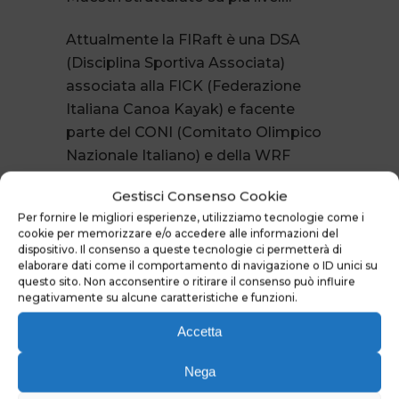
Attualmente la FIRaft è una DSA
(Disciplina Sportiva Associata)
associata alla FICK (Federazione
Italiana Canoa Kayak) e facente
parte del CONI (Comitato Olimpico
Nazionale Italiano) e della WRF
(World Rafting Federation).
Gestisci Consenso Cookie
Per fornire le migliori esperienze, utilizziamo tecnologie come i
Oggi, grazie alla Federazione Italiana
cookie per memorizzare e/o accedere alle informazioni del
Rafting e alla costante formazione di
dispositivo. Il consenso a queste tecnologie ci permetterà di
elaborare dati come il comportamento di navigazione o ID unici su
Maestri, Guide, Allenatori, il rafting
questo sito. Non acconsentire o ritirare il consenso può influire
può essere praticato in forma
negativamente su alcune caratteristiche e funzioni.
turistico-amatoriale e in forma
Accetta
agonistica.
Nega
Rimandiamo per i dettagli relativi