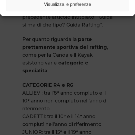
alle Guide e Maestri federali, i loro
Visualizza le preferenze
livelli, formazione, ecc., ad un nostro
precedente articolo intitolato: “Guida
si ma di che tipo? Guida Rafting”.
Per quanto riguarda la
parte
prettamente sportiva del rafting
,
come per la Canoa e il Kayak
esistono varie
categorie e
specialità
:
CATEGORIE R4 e R6
ALLIEVI: tra l’8° anno compiuto e il
10° anno non compiuto nell’anno di
riferimento
CADETTI: tra il 10° e il 14° anno
compiuti nell’anno di riferimento
JUNIOR: tra il 15° e il 19° anno