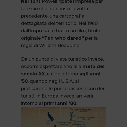
Nel 1871
Powell ripeté l’impresa per
fare ciò che non riuscì la volta
precedente, una cartografia
dettagliata del territorio. Nel 1960
dall’impresa fu tratto un film, titolo
originale
“Ten who dared”
per la
regia di William Beaudine.
Da un punto di vista turistico invece,
occorre aspettare fino alla
metà del
secolo XX
, e cioè intorno
agli anni
’50
, quando negli U.S.A. si
praticarono le prime discese con dei
turisti. In Europa invece, arriverà
intorno ai primi
anni ’80
.