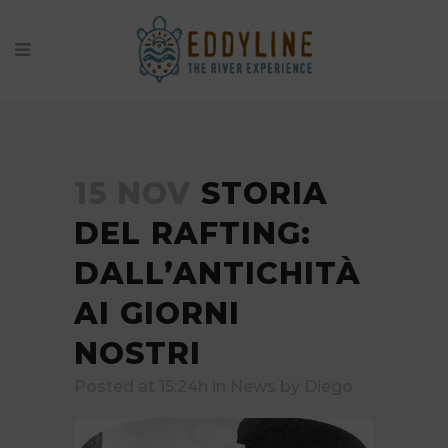
15 NOV
STORIA
DEL RAFTING:
DALL’ANTICHITÀ
AI GIORNI
NOSTRI
Posted at 15:24h
in
News
by
Diego