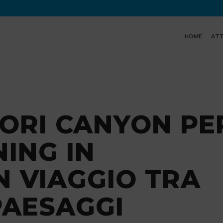
HOME
ATT
IORI CANYON PE
ING IN
N VIAGGIO TRA
PAESAGGI