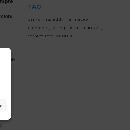
empre
TAG
rsioni
canyoning
eddyline
meteo
piemonte
rafting
sesia
sicurezza
torrentismo
valsesia
yon per
nella
si da
ze
di