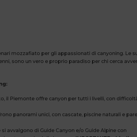
enari mozzafiato per gli appassionati di canyoning. Le s
enni, sono un vero e proprio paradiso per chi cerca avve
ng:
o, il Piemonte offre canyon per tutti i livelli, con difficolt
ono panorami unici, con cascate, piscine naturali e pare
e si avvalgono di Guide Canyon e/o Guide Alpine con