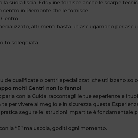
 la suola liscia. Eddyline fornisce anche le scarpe tecni
o centro in Piemonte che le fornisce.
l Centro.
 specializzato, altrimenti basta un asciugamano per asciu
olto soleggiata.
uide qualificate o centri specializzati che utilizzano solo
oppo molti Centri non lo fanno!
o: parla con la Guida, raccontagli le tue esperienze e i tuoi
 a te per vivere al meglio e in sicurezza questa Esperienz
a pratica seguire le istruzioni impartite è fondamentale p
a con la “E” maiuscola, goditi ogni momento.