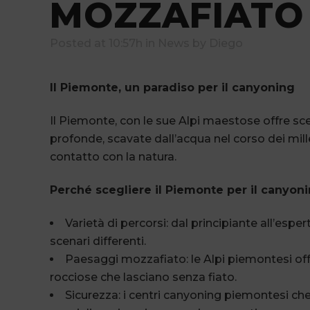
MOZZAFIATO
Posted at 10:57h
in
News
by
Diego
Il Piemonte, un paradiso per il canyoning
Il Piemonte, con le sue Alpi maestose offre sc
profonde, scavate dall’acqua nel corso dei mill
contatto con la natura.
Perché scegliere il Piemonte per il canyoni
Varietà di percorsi: dal principiante all’espert
scenari differenti.
Paesaggi mozzafiato: le Alpi piemontesi offr
rocciose che lasciano senza fiato.
Sicurezza: i centri canyoning piemontesi ch