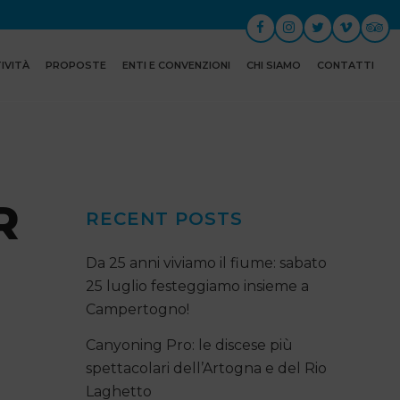
IVITÀ
PROPOSTE
ENTI E CONVENZIONI
CHI SIAMO
CONTATTI
R
RECENT POSTS
Da 25 anni viviamo il fiume: sabato
25 luglio festeggiamo insieme a
Campertogno!
Canyoning Pro: le discese più
spettacolari dell’Artogna e del Rio
Laghetto