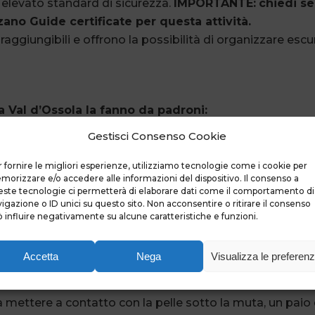
 elevato standard di sicurezza.
IMPORTANTE:
chiedi s
zzano Guide certificate per questa attività.
aggiungibili e offrono la possibilità di organizzare escu
la Val d’Ossola la fanno da padroni:
Gestisci Consenso Cookie
urata in ambito di accompagnamento e offre numerosi can
corso per principianti e non, l’Artogna adatto a principianti 
 fornire le migliori esperienze, utilizziamo tecnologie come i cookie per
orizzare e/o accedere alle informazioni del dispositivo. Il consenso a
, il Rio Laghetto con le sue verticalità.
ste tecnologie ci permetterà di elaborare dati come il comportamento di
nca anziché Isorno e Rio Rasiga, per andare poi su percor
igazione o ID unici su questo sito. Non acconsentire o ritirare il consenso
isti molto esperti.
 influire negativamente su alcune caratteristiche e funzioni.
Accetta
Nega
Visualizza le preferen
ettere a contatto con la pelle sotto la muta, un paio 