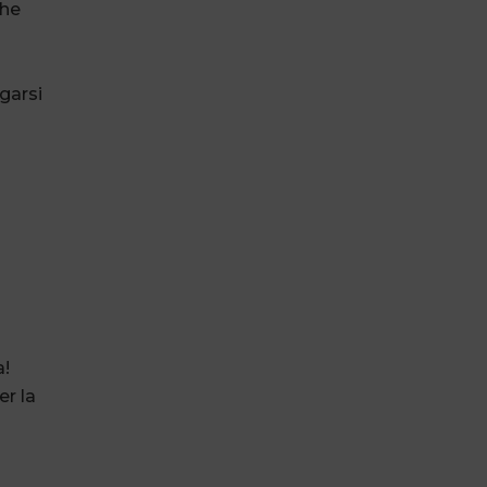
che
garsi
a!
er la