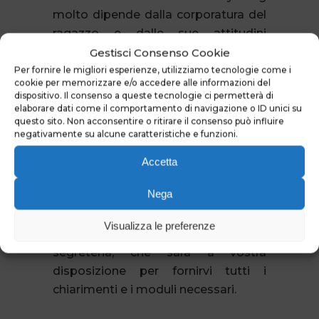
molto dipende dalla corporatura del
ragazzo e dalle sue attitudini
sportive. I percorsi sono gli stessi
Gestisci Consenso Cookie
che per gi adulti, ma in questo sport
Per fornire le migliori esperienze, utilizziamo tecnologie come i
cookie per memorizzare e/o accedere alle informazioni del
accettiamo ragazzini dai 10 anni in
dispositivo. Il consenso a queste tecnologie ci permetterà di
avanti.
elaborare dati come il comportamento di navigazione o ID unici su
questo sito. Non acconsentire o ritirare il consenso può influire
negativamente su alcune caratteristiche e funzioni.
In ogni caso per tutte le attività
svolte il minore deve essere
Accetta
autorizzato da almeno uno dei
Nega
genitori presentando l’apposito
scarico di responsabilità, quindi non
Visualizza le preferenze
dimenticatevi di avvisare la
segreteria, che sarà a vostra
disposizione per fornirvi tutti i
chiarimenti e i moduli necessari.