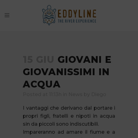
15 GIU
GIOVANI E
GIOVANISSIMI IN
ACQUA
Posted at 11:13h
in
News
by
Diego
I vantaggi che derivano dal portare i
propri figli, fratelli e nipoti in acqua
sin da piccoli sono indiscutibili.
Impareranno ad amare il fiume e a