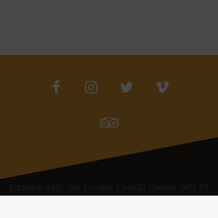
Eddyline ASD - Via Europa, 3 54033 Carrara (MS) P.I.
01043460458