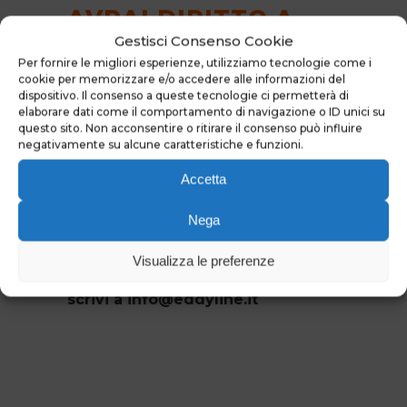
AVRAI DIRITTO A
Gestisci Consenso Cookie
UN BUONO SCONTO
Per fornire le migliori esperienze, utilizziamo tecnologie come i
DI 5 EURO SU TUTTE
cookie per memorizzare e/o accedere alle informazioni del
dispositivo. Il consenso a queste tecnologie ci permetterà di
LE ATTIVITÀ PER
elaborare dati come il comportamento di navigazione o ID unici su
questo sito. Non acconsentire o ritirare il consenso può influire
TUTTA LA
negativamente su alcune caratteristiche e funzioni.
STAGIONE!
Accetta
La promozione è valida per il 14 e
Nega
il 15 Aprile 2018.
Per maggiori informazioni chiama
Visualizza le preferenze
il numero 347.6439869 oppure
scrivi a info@eddyline.it