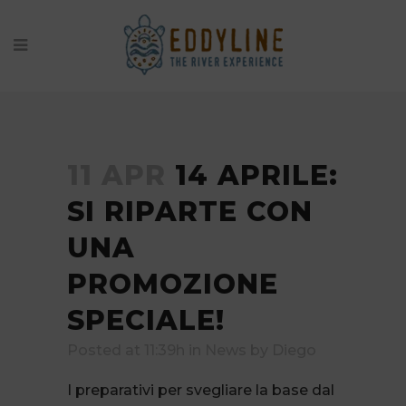
11 APR
14 APRILE:
SI RIPARTE CON
UNA
PROMOZIONE
SPECIALE!
Posted at 11:39h
in
News
by
Diego
I preparativi per svegliare la base dal