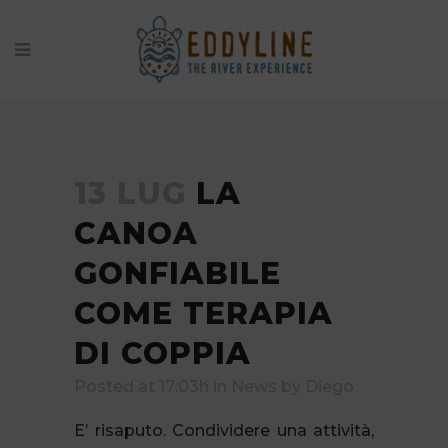
13 LUG
LA
CANOA
GONFIABILE
COME TERAPIA
DI COPPIA
Posted at 17:03h
in
News
by
Diego
E’ risaputo. Condividere una attività,