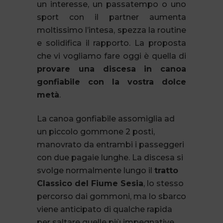
un interesse, un passatempo o uno
sport con il partner aumenta
moltissimo l’intesa, spezza la routine
e solidifica il rapporto. La proposta
che vi vogliamo fare oggi è quella di
provare una discesa in canoa
gonfiabile con la vostra dolce
metà
.
La canoa gonfiabile assomiglia ad
un piccolo gommone 2 posti,
manovrato da entrambi i passeggeri
con due pagaie lunghe. La discesa si
svolge normalmente lungo il
tratto
Classico del Fiume Sesia
, lo stesso
percorso dai gommoni, ma lo sbarco
viene anticipato di qualche rapida
per saltare quelle più impegnative.