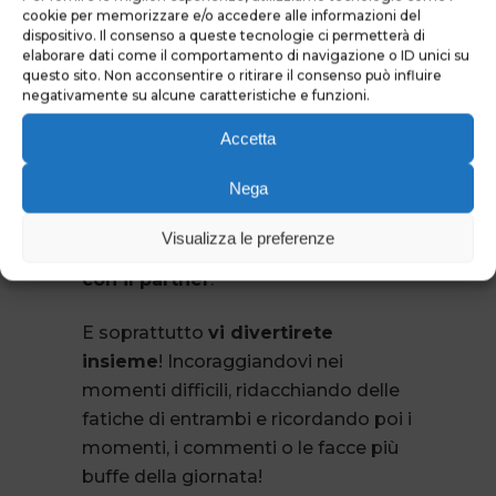
cookie per memorizzare e/o accedere alle informazioni del
dispositivo. Il consenso a queste tecnologie ci permetterà di
1. Entrambi
scaricherete lo stress
elaborare dati come il comportamento di navigazione o ID unici su
questo sito. Non acconsentire o ritirare il consenso può influire
accumulato durante la settimana
negativamente su alcune caratteristiche e funzioni.
lavorativa restando così ben
predisposti nei confronti dell’altro.
Accetta
2.
Proverete un’esperienza nuova
Nega
aumentando in questo modo la
complicità tra di voi.
Visualizza le preferenze
3. Passerete del
tempo di qualità
con il partner
.
E soprattutto
vi divertirete
insieme
! Incoraggiandovi nei
momenti difficili, ridacchiando delle
fatiche di entrambi e ricordando poi i
momenti, i commenti o le facce più
buffe della giornata!