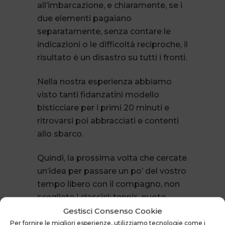
all’imbarcazione, e chiaramente, se i
due elementi pagaiano
separatamente, senza contare le
indicazioni o le difficoltà reciproche, il
risultato è un disastro su tutti i fronti.
Nella nostra esperienza abbiamo
visto tanti fidanzatini modello
bisticciare per i primi 20 minuti e
ritrovarsi poi abbracciati e contenti
allo sbarco.
Quindi, la prossima volta che cercate
un’idea per passare un po’ del vostro
tempo libero con il compagno, non
scegliete i classici: tennis, nuoto,
corsa, ballo… ma
provate con la
Gestisci Consenso Cookie
canoa gonfiabile
!
Per fornire le migliori esperienze, utilizziamo tecnologie come i