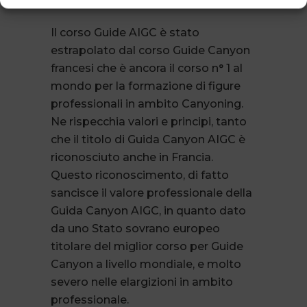
Il corso Guide AIGC è stato
estrapolato dal corso Guide Canyon
francesi che è ancora il corso n° 1 al
mondo per la formazione di figure
professionali in ambito Canyoning.
Ne rispecchia valori e principi, tanto
che il titolo di Guida Canyon AIGC è
riconosciuto anche in Francia.
Questo riconoscimento, di fatto
sancisce il valore professionale della
Guida Canyon AIGC, in quanto dato
da uno Stato sovrano europeo
titolare del miglior corso per Guide
Canyon a livello mondiale, e molto
severo nelle elargizioni in ambito
professionale.