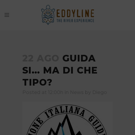
22 AGO
GUIDA
SI… MA DI CHE
TIPO?
Posted at 12:00h
in
News
by
Diego