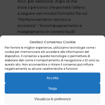
AIGC per selezione, dopo di che
inizia il percorso che porterà l’allievo
a seguire vari moduli formativi fra cui
“Perfezionamento tecnico e
sicurezza”, “Accompagnamento e
insegnamento in torrenti facili”,
“Prevenzione rischi, assistenza e
Gestisci Consenso Cookie
soccorso”, “Accompagnamento e
Per fornire le migliori esperienze, utilizziamo tecnologie come i
insegnamento in torrenti difficili” più
cookie per memorizzare e/o accedere alle informazioni del
altri moduli relativi ad aspetti legali,
dispositivo. Il consenso a queste tecnologie ci permetterà di
elaborare dati come il comportamento di navigazione o ID unici su
amministrativi, comunicazione, ecc..
questo sito. Non acconsentire o ritirare il consenso può influire
Tutto questo con relativi esami al
negativamente su alcune caratteristiche e funzioni.
termine di ogni modulo, per un
Accetta
periodo temporale, se si frequenta
con continuità, di 2 anni e mezzo
Nega
circa, culminanti con la
presentazione della tesi che
Visualizza le preferenze
conclude il percorso.