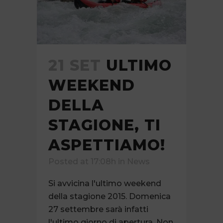
21 SET
ULTIMO
WEEKEND
DELLA
STAGIONE, TI
ASPETTIAMO!
Posted at 17:08h
in
News
Si avvicina l'ultimo weekend
della stagione 2015. Domenica
27 settembre sarà infatti
l'ultimo giorno di apertura. Non