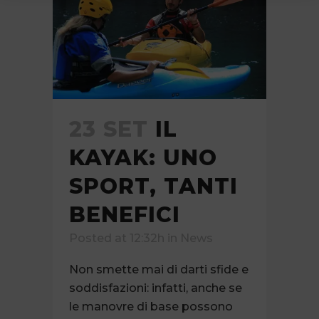
23 SET
IL
KAYAK: UNO
SPORT, TANTI
BENEFICI
Posted at 12:32h
in
News
Non smette mai di darti sfide e
soddisfazioni: infatti, anche se
le manovre di base possono