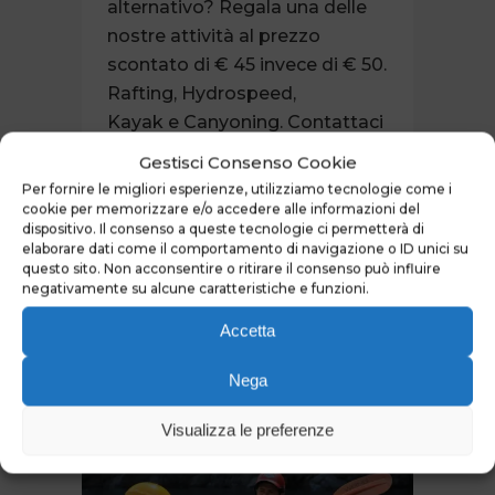
alternativo? Regala una delle
nostre attività al prezzo
scontato di € 45 invece di € 50.
Rafting, Hydrospeed,
Kayak e Canyoning. Contattaci
telefonicamente al
Gestisci Consenso Cookie
numero 3476439869 oppure
Per fornire le migliori esperienze, utilizziamo tecnologie come i
scrivi a info@eddyline.it per
cookie per memorizzare e/o accedere alle informazioni del
dispositivo. Il consenso a queste tecnologie ci permetterà di
tutti i dettagli. ...
elaborare dati come il comportamento di navigazione o ID unici su
questo sito. Non acconsentire o ritirare il consenso può influire
negativamente su alcune caratteristiche e funzioni.
READ MORE
Accetta
Nega
Visualizza le preferenze