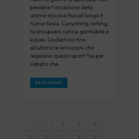
perdete l'occasione delle
ultime discese fluviali lungo il
fiume Sesia. Canyoning, rafting,
hydrospeed, canoa gonfiabile e
kayak. Godiamoci fino
all'ultimo le emozioni che
regalano questi sport! Sia per
sabato che...
READ MORE
1
2
3
4
5
6
7
8
9