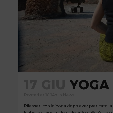
17 GIU
YOGA 
Posted at 10:14h
in
News
Rilassati con lo Yoga dopo aver praticato la 
Isabella di Soulgliders. Per info sullo Yoga