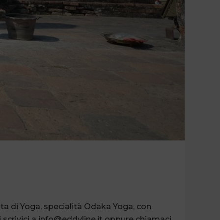
uita di Yoga, specialità Odaka Yoga, con
i scrivici a info@eddyline.it oppure chiamaci