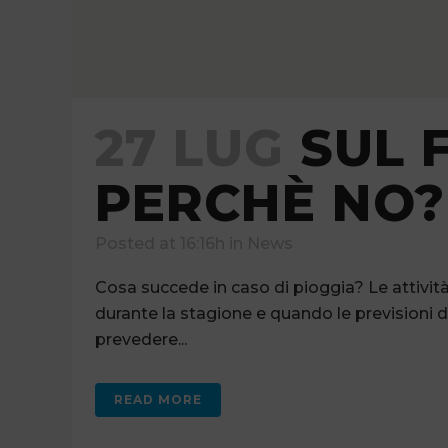
27 LUG
SUL 
PERCHÈ NO?
Posted at 16:16h
in
News
Cosa succede in caso di pioggia? Le attiv
durante la stagione e quando le previsioni da
prevedere...
READ MORE