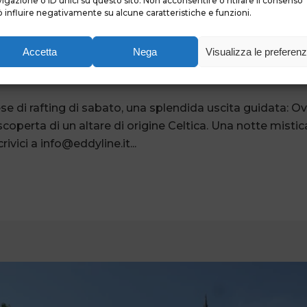
TO 4 LUGLIO: O
igazione o ID unici su questo sito. Non acconsentire o ritirare il consenso
 influire negativamente su alcune caratteristiche e funzioni.
NE
Accetta
Nega
Visualizza le preferen
e di rafting di sabato, una splendida uscita guidata: O
operta di un altare di origine Celtica. Una notte mistica
vici a info@eddyline.it...