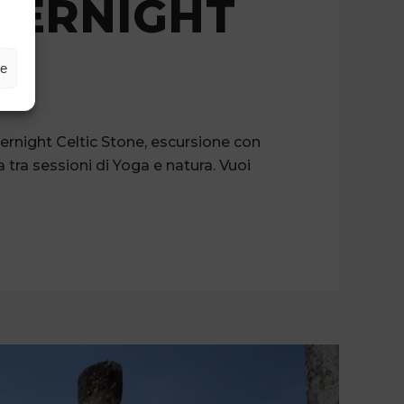
VERNIGHT
ze
vernight Celtic Stone, escursione con
 tra sessioni di Yoga e natura. Vuoi