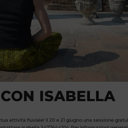
CON ISABELLA
tua attività fluviale! Il 20 e 21 giugno una sessione grat
 contattare Isabella 3477644314. Per informazioni general