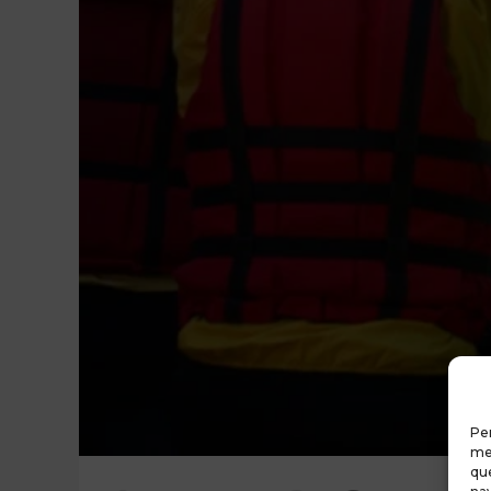
Per
mem
que