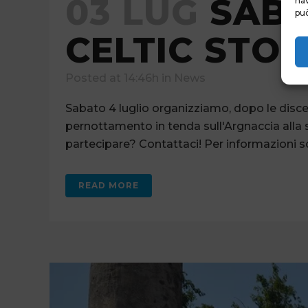
03 LUG
SABA
nav
può
CELTIC STO
Posted at 14:46h
in
News
Sabato 4 luglio organizziamo, dopo le disces
pernottamento in tenda sull'Argnaccia alla sc
partecipare? Contattaci! Per informazioni scri
READ MORE