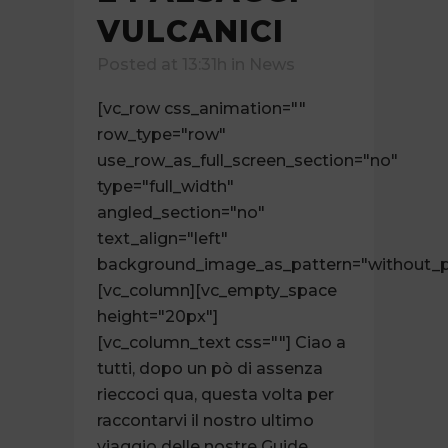
VULCANICI
Posted at 13:31h
in
News
[vc_row css_animation=""
row_type="row"
use_row_as_full_screen_section="no"
type="full_width"
angled_section="no"
text_align="left"
background_image_as_pattern="without_p
[vc_column][vc_empty_space
height="20px"]
[vc_column_text css=""] Ciao a
tutti, dopo un pò di assenza
rieccoci qua, questa volta per
raccontarvi il nostro ultimo
viaggio delle nostre Guide