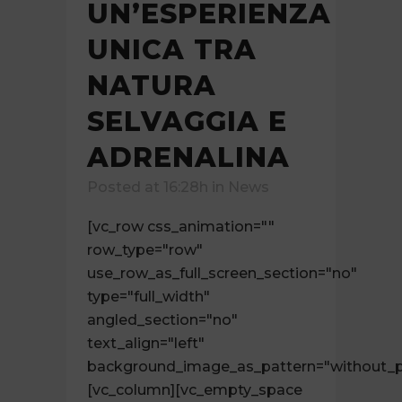
UN’ESPERIENZA
UNICA TRA
NATURA
SELVAGGIA E
ADRENALINA
Posted at 16:28h
in
News
[vc_row css_animation=""
row_type="row"
use_row_as_full_screen_section="no"
type="full_width"
angled_section="no"
text_align="left"
background_image_as_pattern="without_p
[vc_column][vc_empty_space