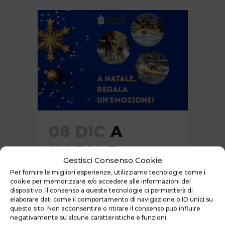
08 DIC
A
NATALE…
Gestisci Consenso Cookie
REGALA
Per fornire le migliori esperienze, utilizziamo tecnologie come i
cookie per memorizzare e/o accedere alle informazioni del
UN’EMOZIONE!
dispositivo. Il consenso a queste tecnologie ci permetterà di
elaborare dati come il comportamento di navigazione o ID unici su
Posted at 15:18h
in
News
questo sito. Non acconsentire o ritirare il consenso può influire
negativamente su alcune caratteristiche e funzioni.