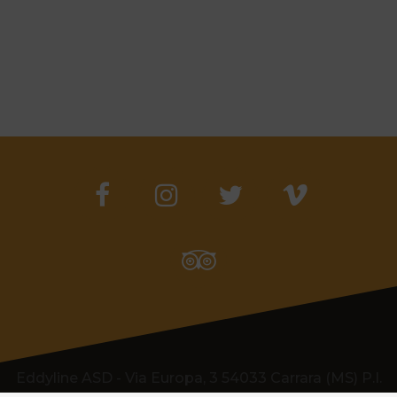
Eddyline ASD - Via Europa, 3 54033 Carrara (MS) P.I.