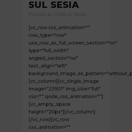
SUL SESIA
Posted at 11:59h
in
News
[vc_row css_animation=""
row_type="row"
use_row_as_full_screen_section="no"
type="full_width"
angled_section="no"
text_align="left"
background_image_as_pattern="without_p
[vc_column][vc_single_image
image="23901" img_size="full"
css="" qode_css_animation=""]
[vc_empty_space
height="20px"][/vc_column]
[/vc_row][vc_row
css_animation=""