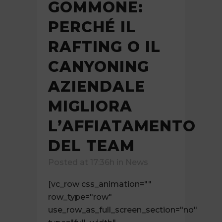
GOMMONE:
PERCHÉ IL
RAFTING O IL
CANYONING
AZIENDALE
MIGLIORA
L’AFFIATAMENTO
DEL TEAM
Posted at 17:36h
in
News
[vc_row css_animation=""
row_type="row"
use_row_as_full_screen_section="no"