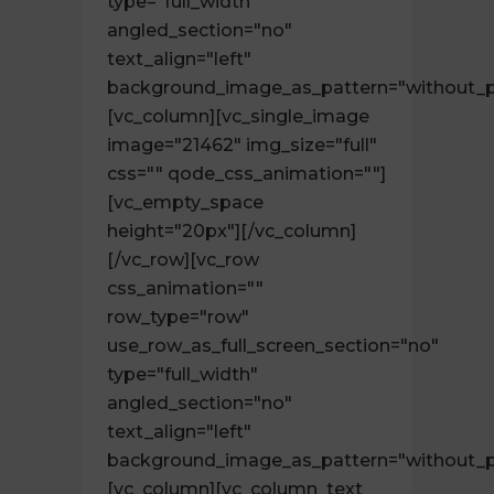
type="full_width"
angled_section="no"
text_align="left"
background_image_as_pattern="without_p
[vc_column][vc_single_image
image="21462" img_size="full"
css="" qode_css_animation=""]
[vc_empty_space
height="20px"][/vc_column]
[/vc_row][vc_row
css_animation=""
row_type="row"
use_row_as_full_screen_section="no"
type="full_width"
angled_section="no"
text_align="left"
background_image_as_pattern="without_p
[vc_column][vc_column_text